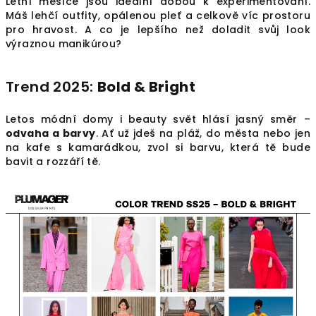
Letní měsíce jsou ideální dobou k experimentování.
Máš lehčí outfity, opálenou pleť a celkově víc prostoru
pro hravost. A co je lepšího než doladit svůj look
výraznou manikúrou?
Trend 2025:
Bold & Bright
Letos módní domy i beauty svět hlásí jasný směr –
odvaha a barvy
. Ať už jdeš na pláž, do města nebo jen
na kafe s kamarádkou, zvol si barvu, která tě bude
bavit a rozzáří tě.