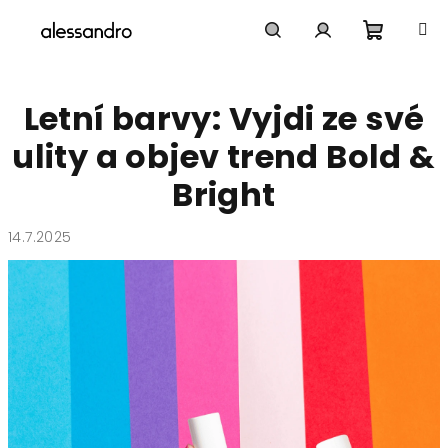
Přejít
na
obsah
Nákupn
Hledat
Přihlášení
Letní barvy: Vyjdi ze své
košík
ulity a objev trend Bold &
Bright
14.7.2025