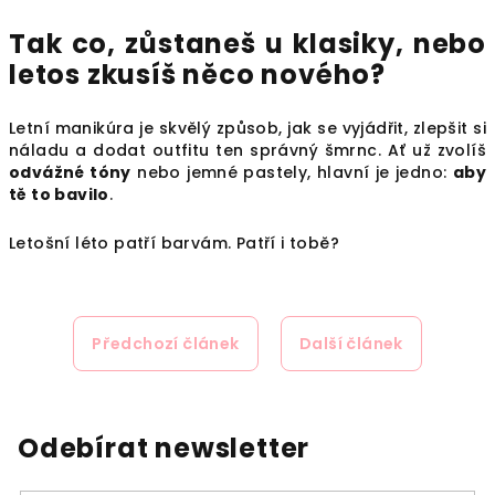
Tak co, zůstaneš u klasiky, nebo
letos zkusíš něco nového?
Letní manikúra je skvělý způsob, jak se vyjádřit, zlepšit si
náladu a dodat outfitu ten správný šmrnc. Ať už zvolíš
odvážné tóny
nebo jemné pastely, hlavní je jedno:
aby
tě to bavilo
.
Letošní léto patří barvám. Patří i tobě?
Předchozí článek
Další článek
Odebírat newsletter