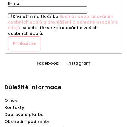
E-mail
Kliknutím na tlačítko
Souhlas se zpracováním
osobních údajů a prohlášení o ochraně osobních
údajů
souhlasíte se zpracováním vašich
osobních údajů.
Přihlásit se
Z
á
Facebook
Instagram
p
a
Důležité informace
t
í
O nás
Kontakty
Doprava a platba
Obchodní podmínky