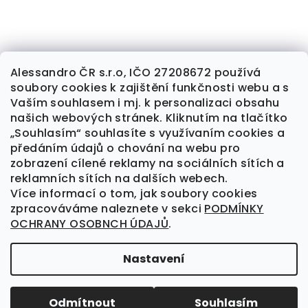
Alessandro ČR s.r.o, IČO 27208672 používá
soubory cookies k zajištění funkčnosti webu a s
Sledovat na Instagramu
Vaším souhlasem i mj. k personalizaci obsahu
našich webových stránek. Kliknutím na tlačítko
„Souhlasím“ souhlasíte s využívaním cookies a
předáním údajů o chování na webu pro
Kontakt
zobrazení cílené reklamy na sociálních sítích a
reklamních sítích na dalších webech.
alessandrocr
@
seznam.cz
Více informací o tom, jak soubory cookies
777 709 461
zpracováváme naleznete v sekci
PODMÍNKY
OCHRANY OSOBNCH ÚDAJŮ
.
Nastavení
Copyright 2026
Alessandro
. Všechna práva
vyhrazena.
Odmítnout
Souhlasím