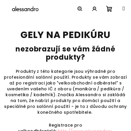
Přejít
na
obsah
Nákupn
Hledat
Přihlášení
GELY NA PEDIKÚRU
košík
nezobrazují se vám žádné
produkty?
Produkty z této kategorie jsou výhradně pro
profesionální salónní použití. Produkty se vám zobrazí
až po registraci jako "velkoobchodní odběratel" s
uvedením vašeho IČ z oboru (manikúra / pedikúra /
kosmetika / kadeřník). Značka Alessandro si zakládá
na tom, že nabízí produkty pro domácí použití a
speciálně pro salónní použití - je to z důvodu ochrany
konečného spotřebitele.
Registrace pro