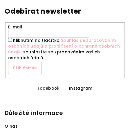
Odebírat newsletter
E-mail
Kliknutím na tlačítko
Souhlas se zpracováním
osobních údajů a prohlášení o ochraně osobních
údajů
souhlasíte se zpracováním vašich
osobních údajů.
Přihlásit se
Z
á
Facebook
Instagram
p
a
Důležité informace
t
í
O nás