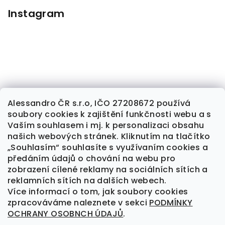
Instagram
Alessandro ČR s.r.o, IČO 27208672 používá
soubory cookies k zajištění funkčnosti webu a s
Sledovat na Instagramu
Vaším souhlasem i mj. k personalizaci obsahu
našich webových stránek. Kliknutím na tlačítko
„Souhlasím“ souhlasíte s využívaním cookies a
předáním údajů o chování na webu pro
Kontakt
zobrazení cílené reklamy na sociálních sítích a
reklamních sítích na dalších webech.
alessandrocr
@
seznam.cz
Více informací o tom, jak soubory cookies
777 709 461
zpracováváme naleznete v sekci
PODMÍNKY
OCHRANY OSOBNCH ÚDAJŮ
.