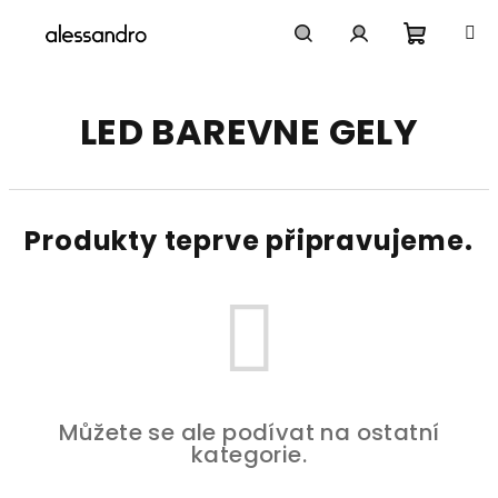
Přejít
na
obsah
Nákupn
Hledat
Přihlášení
LED BAREVNE GELY
košík
Produkty teprve připravujeme.
Můžete se ale podívat na ostatní
kategorie.