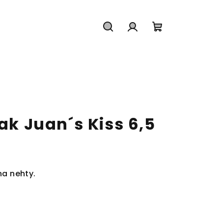
Hledat
Přihlášení
Nákupní
košík
lak Juan´s Kiss 6,5
na nehty.