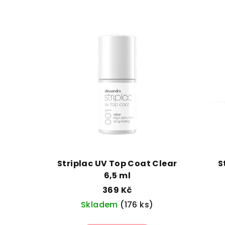
Striplac UV Top Coat Clear
S
6,5 ml
369 Kč
Skladem
(176 ks)