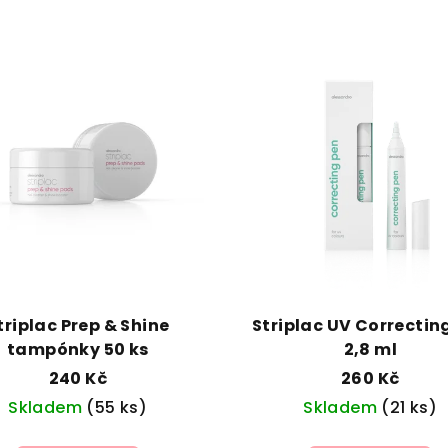
triplac Prep & Shine
Striplac UV Correctin
tampónky 50 ks
2,8 ml
240 Kč
260 Kč
Skladem
(55 ks)
Skladem
(21 ks)