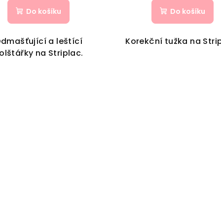
Do košíku
Do košíku
dmašťující a leštící
Korekční tužka na Stri
olštářky na Striplac.