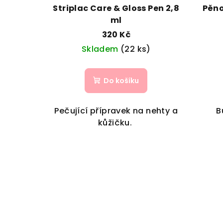
Striplac Care & Gloss Pen 2,8
Pěno
ml
320 Kč
Skladem
(22 ks)
Do košíku
Pečující přípravek na nehty a
B
kůžičku.