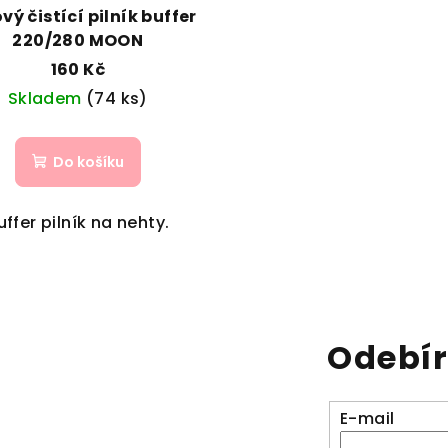
vý čistící pilník buffer
220/280 MOON
160 Kč
Skladem
(74 ks)
Do košíku
uffer pilník na nehty.
Odebír
E-mail