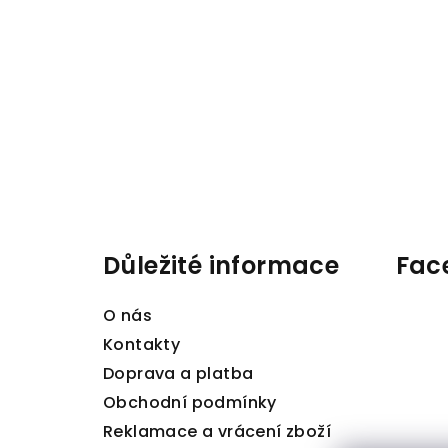
Z
á
p
a
Důležité informace
Fac
t
O nás
í
Kontakty
Doprava a platba
Obchodní podmínky
Reklamace a vrácení zboží