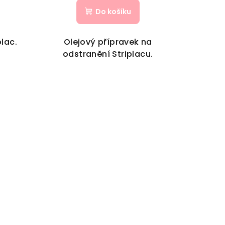
Do košíku
plac.
Olejový přípravek na
odstranění Striplacu.