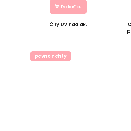
Do košíku
Čirý UV nadlak.
O
p
pevné nehty