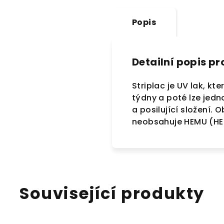
Popis
Detailní popis p
Striplac je UV lak, kt
týdny a poté lze jedn
a posilující složení. 
neobsahuje HEMU (HEMA
Související produkty