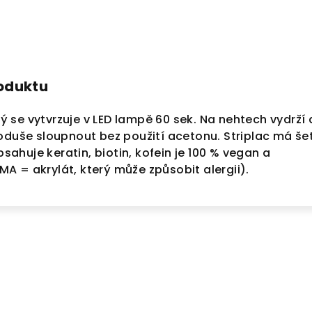
roduktu
erý se vytvrzuje v LED lampě 60 sek. Na nehtech vydrží 
oduše sloupnout bez použití acetonu. Striplac má še
Obsahuje keratin, biotin, kofein je 100 % vegan a
 = akrylát, který může způsobit alergii).