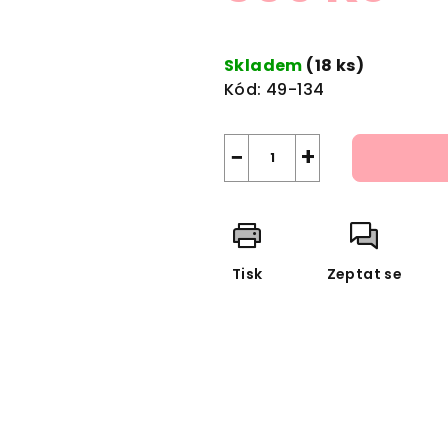
Měrná
cena:
Skladem
(18 ks)
Kód:
49-134
−
+
Tisk
Zeptat se