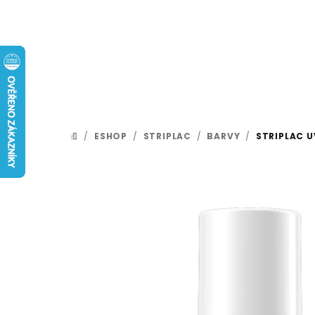
Přejít
na
obsah
/
ESHOP
/
STRIPLAC
/
BARVY
/
STRIPLAC U
DOMŮ