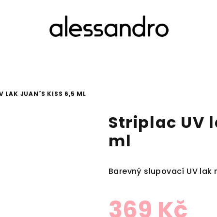
V LAK JUAN´S KISS 6,5 ML
Striplac UV 
ml
Barevný slupovací UV lak 
369 Kč