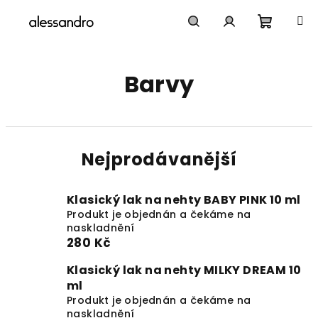
Přejít
na
obsah
Nákupn
Hledat
Přihlášení
Barvy
košík
Nejprodávanější
Klasický lak na nehty BABY PINK 10 ml
Produkt je objednán a čekáme na
naskladnění
280 Kč
Klasický lak na nehty MILKY DREAM 10
ml
Produkt je objednán a čekáme na
naskladnění