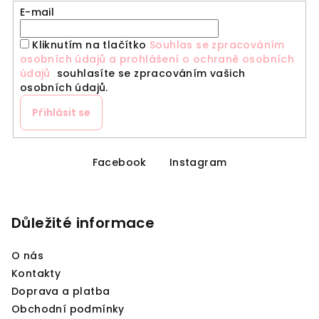
r
E-mail
v
k
Kliknutím na tlačítko
Souhlas se zpracováním
y
osobních údajů a prohlášení o ochraně osobních
údajů
souhlasíte se zpracováním vašich
v
osobních údajů.
ý
p
Přihlásit se
i
s
Z
u
á
Facebook
Instagram
p
a
Důležité informace
t
í
O nás
Kontakty
Doprava a platba
Obchodní podmínky