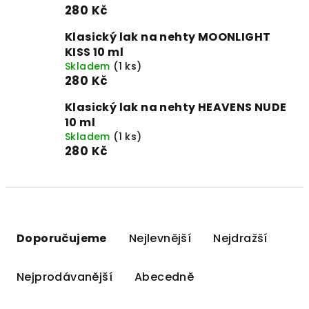
280 Kč
Klasický lak na nehty MOONLIGHT
KISS 10 ml
Skladem
(1 ks)
280 Kč
Klasický lak na nehty HEAVENS NUDE
10 ml
Skladem
(1 ks)
280 Kč
Ř
a
Doporučujeme
Nejlevnější
Nejdražší
z
e
Nejprodávanější
Abecedně
n