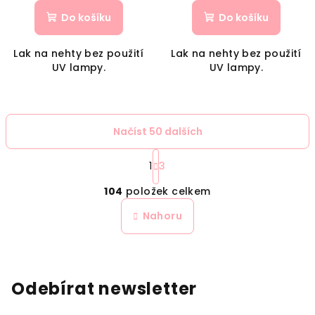
Do košíku
Do košíku
Lak na nehty bez použití
Lak na nehty bez použití
UV lampy.
UV lampy.
Načíst 50 dalších
S
t
1
3
O
r
104
položek celkem
á
v
n
l
Nahoru
k
á
o
d
v
a
á
n
c
Odebírat newsletter
í
í
p