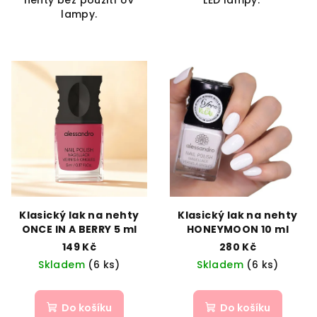
nehty bez použití UV
LED lampy.
lampy.
Klasický lak na nehty
Klasický lak na nehty
ONCE IN A BERRY 5 ml
HONEYMOON 10 ml
149 Kč
280 Kč
Skladem
(6 ks)
Skladem
(6 ks)
Do košíku
Do košíku