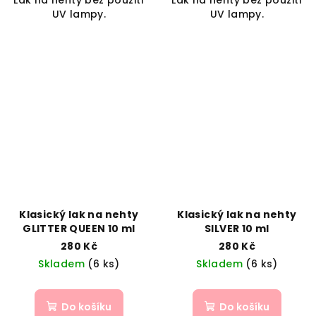
Lak na nehty bez použití
Lak na nehty bez použití
UV lampy.
UV lampy.
Klasický lak na nehty
Klasický lak na nehty
GLITTER QUEEN 10 ml
SILVER 10 ml
280 Kč
280 Kč
Skladem
(6 ks)
Skladem
(6 ks)
Do košíku
Do košíku