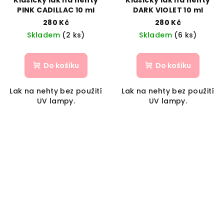
Klasický lak na nehty
Klasický lak na nehty
PINK CADILLAC 10 ml
DARK VIOLET 10 ml
280 Kč
280 Kč
Skladem
(2 ks)
Skladem
(6 ks)
Do košíku
Do košíku
Lak na nehty bez použití
Lak na nehty bez použití
UV lampy.
UV lampy.