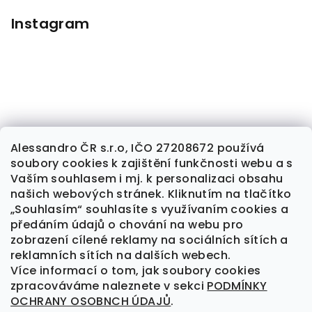
Instagram
Alessandro ČR s.r.o, IČO 27208672 používá
soubory cookies k zajištění funkčnosti webu a s
Sledovat na Instagramu
Vaším souhlasem i mj. k personalizaci obsahu
našich webových stránek. Kliknutím na tlačítko
„Souhlasím“ souhlasíte s využívaním cookies a
předáním údajů o chování na webu pro
Kontakt
zobrazení cílené reklamy na sociálních sítích a
×
reklamních sítích na dalších webech.
alessandrocr
@
seznam.cz
Více informací o tom, jak soubory cookies
Získej slevu 5 % na
777 709 461
zpracováváme naleznete v sekci
PODMÍNKY
svůj první nákup! 😍
OCHRANY OSOBNCH ÚDAJŮ
.