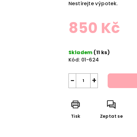
Nestírejte výpotek.
850 Kč
Měrná
cena:
Skladem
(11 ks)
Kód:
01-624
−
+
Tisk
Zeptat se