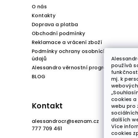
O nás
í
Kontakty
Doprava a platba
Obchodní podmínky
Reklamace a vrácení zboží
Podmínky ochrany osobních
Alessandr
údajů
používá so
Alessandro věrnostní program
funkčnost
BLOG
mj. k per
webových 
„Souhlasí
cookies a
Kontakt
webu pro 
sociálních
dalších w
alessandrocr
@
seznam.cz
Více info
777 709 461
cookies z