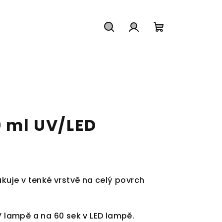
Hledat
Přihlášení
Nákupní
košík
0 ml UV/LED
akuje v tenké vrstvě na celý povrch
V lampě a na 60 sek v LED lampě.