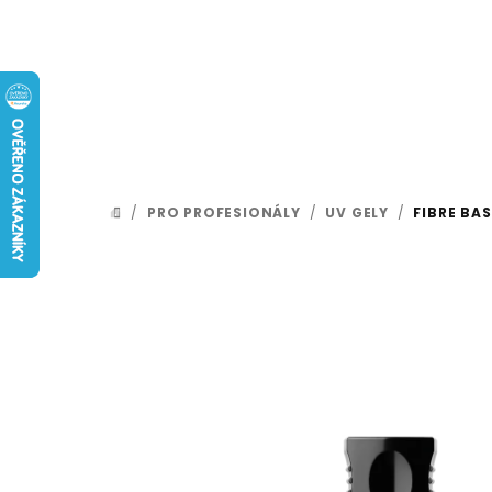
Přejít
na
obsah
/
PRO PROFESIONÁLY
/
UV GELY
/
FIBRE BAS
DOMŮ