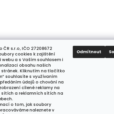
Sledovat na Insta
o ČR s.r.o, IČO 27208672
Odmítnout
S
ubory cookies k zajištění
i webu a s Vaším souhlasem i
sonalizaci obsahu našich
stránek. Kliknutím na tlačítko
m“ souhlasíte s využívaním
 předáním údajů o chování na
zobrazení cílené reklamy na
 sítích a reklamních sítích na
ebech.
rmací o tom, jak soubory
pracováváme naleznete v