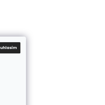
gramu
ouhlasím