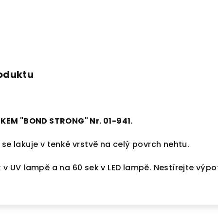
roduktu
KEM "BOND STRONG" Nr. 01-941.
 se lakuje v tenké vrstvě na celý povrch nehtu.
k v UV lampě a na 60 sek v LED lampě. Nestírejte výpo