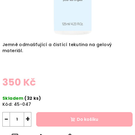
Jemně odmašťující a čistící tekutina na gelový
materiál.
350 Kč
Měrná
Skladem
(32 ks)
cena:
Kód:
45-047
−
+
Do košíku