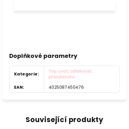
Ingredients: ALCOHOL DENAT., AQUA (WATER),
PARFUM (FRAGRANCE), CI 42051
Doplňkové parametry
Top coat, odlakovač,
Kategorie
:
příslušenství
EAN
:
4025087450476
Související produkty