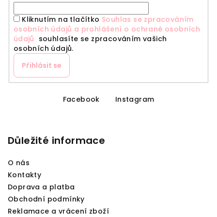
Kliknutím na tlačítko
Souhlas se zpracováním
osobních údajů a prohlášení o ochraně osobních
údajů
souhlasíte se zpracováním vašich
osobních údajů.
Přihlásit se
Z
á
Facebook
Instagram
p
a
Důležité informace
t
í
O nás
Kontakty
Doprava a platba
Obchodní podmínky
Reklamace a vrácení zboží