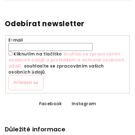
Odebírat newsletter
E-mail
Kliknutím na tlačítko
Souhlas se zpracováním
osobních údajů a prohlášení o ochraně osobních
údajů
souhlasíte se zpracováním vašich
osobních údajů.
Přihlásit se
Z
á
Facebook
Instagram
p
a
Důležité informace
t