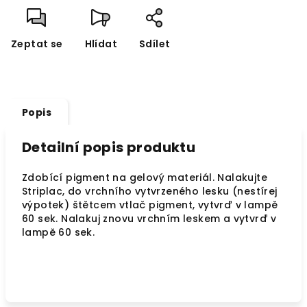
Zeptat se
Hlídat
Sdílet
Popis
Detailní popis produktu
Zdobící pigment na gelový materiál. Nalakujte
Striplac, do vrchního vytvrzeného lesku (nestírej
výpotek) štětcem vtlač pigment, vytvrď v lampě
60 sek. Nalakuj znovu vrchním leskem a vytvrď v
lampě 60 sek.