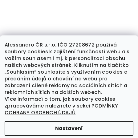
Alessandro ČR s.r.o, IČO 27208672 používá
soubory cookies k zajištění funkčnosti webu a s
Sledovat na Instagramu
Vaším souhlasem i mj. k personalizaci obsahu
našich webových stránek. Kliknutím na tlačítko
„Souhlasím“ souhlasíte s využívaním cookies a
předáním údajů o chování na webu pro
Kontakt
zobrazení cílené reklamy na sociálních sítích a
reklamních sítích na dalších webech.
alessandrocr
@
seznam.cz
Více informací o tom, jak soubory cookies
777 709 461
zpracováváme naleznete v sekci
PODMÍNKY
OCHRANY OSOBNCH ÚDAJŮ
.
Nastavení