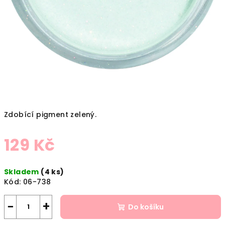
Zdobící pigment zelený.
129 Kč
Měrná
Skladem
(4 ks)
cena:
Kód:
06-738
−
+
Do košíku