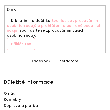
E-mail
Kliknutím na tlačítko
Souhlas se zpracováním
osobních údajů a prohlášení o ochraně osobních
údajů
souhlasíte se zpracováním vašich
osobních údajů.
Přihlásit se
Z
á
Facebook
Instagram
p
a
Důležité informace
t
í
O nás
Kontakty
Doprava a platba