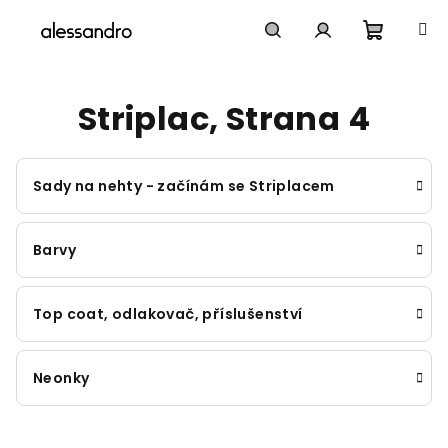
Přejít
na
obsah
Nákupn
Hledat
Přihlášení
Striplac
, Strana 4
košík
Sady na nehty - začínám se Striplacem
Barvy
Top coat, odlakovač, příslušenství
Neonky