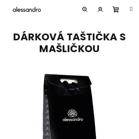
Přejít
na
obsah
Nákupn
Hledat
Přihlášení
DÁRKOVÁ TAŠTIČKA S
košík
MAŠLIČKOU