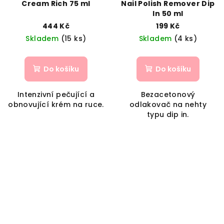
Cream Rich 75 ml
Nail Polish Remover Dip
In 50 ml
444 Kč
199 Kč
Skladem
(15 ks)
Skladem
(4 ks)
Do košíku
Do košíku
Intenzivní pečující a
Bezacetonový
obnovující krém na ruce.
odlakovač na nehty
typu dip in.