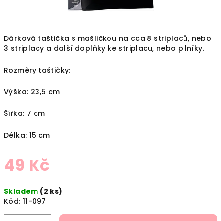
Dárková taštička s mašličkou na cca 8 striplaců, nebo
3 striplacy a další doplňky ke striplacu, nebo pilníky.
Rozměry taštičky:
Výška: 23,5 cm
Šířka: 7 cm
Délka: 15 cm
49 Kč
Měrná
Skladem
(2 ks)
cena:
Kód:
11-097