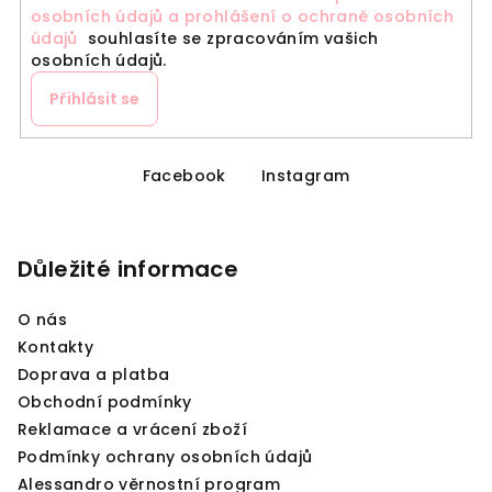
osobních údajů a prohlášení o ochraně osobních
údajů
souhlasíte se zpracováním vašich
osobních údajů.
Přihlásit se
Z
á
Facebook
Instagram
p
a
Důležité informace
t
í
O nás
Kontakty
Doprava a platba
Obchodní podmínky
Reklamace a vrácení zboží
Podmínky ochrany osobních údajů
Alessandro věrnostní program