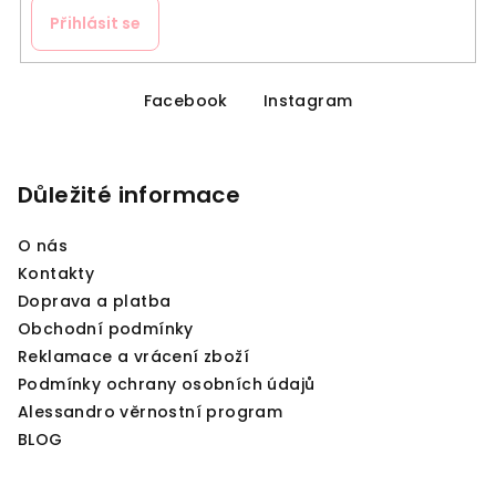
Přihlásit se
Z
á
Facebook
Instagram
p
a
Důležité informace
t
í
O nás
Kontakty
Doprava a platba
Obchodní podmínky
Reklamace a vrácení zboží
Podmínky ochrany osobních údajů
Alessandro věrnostní program
BLOG