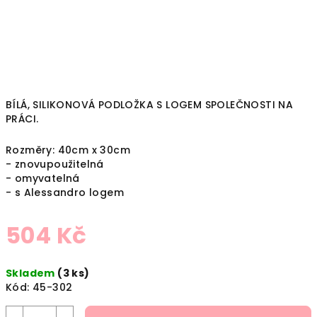
BÍLÁ, SILIKONOVÁ PODLOŽKA S LOGEM SPOLEČNOSTI NA
PRÁCI.
Rozměry: 40cm x 30cm
- znovupoužitelná
- omyvatelná
- s Alessandro logem
504 Kč
Měrná
Skladem
(3 ks)
cena:
Kód:
45-302