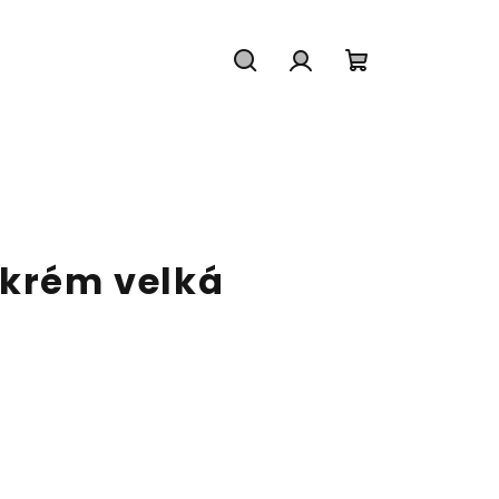
Hledat
Přihlášení
Nákupní
košík
 krém velká