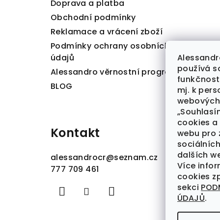
Doprava a platba
Obchodní podmínky
Reklamace a vrácení zboží
Podmínky ochrany osobních
Alessandr
údajů
používá so
Alessandro věrnostní program
funkčnost
BLOG
mj. k per
webových 
„Souhlasí
cookies a
Kontakt
webu pro 
sociálních
dalších w
alessandrocr
@
seznam.cz
Více info
777 709 461
cookies z
sekci
POD
ÚDAJŮ
.