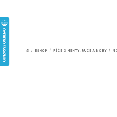
Přejít
na
obsah
/
ESHOP
/
PÉČE O NEHTY, RUCE A NOHY
/
N
DOMŮ