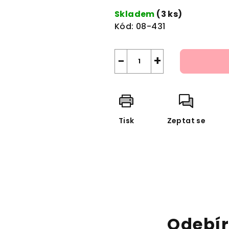
cena:
Skladem
(3 ks)
Kód:
08-431
−
+
Tisk
Zeptat se
Odebír