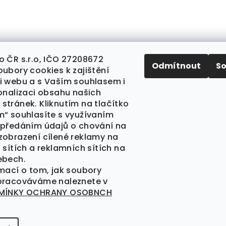
Sledovat na Insta
o ČR s.r.o, IČO 27208672
Odmítnout
S
ubory cookies k zajištění
i webu a s Vaším souhlasem i
sonalizaci obsahu našich
stránek. Kliknutím na tlačítko
m“ souhlasíte s využívaním
 předáním údajů o chování na
zobrazení cílené reklamy na
 sítích a reklamních sítích na
ebech.
rmací o tom, jak soubory
pracováváme naleznete v
MÍNKY OCHRANY OSOBNCH