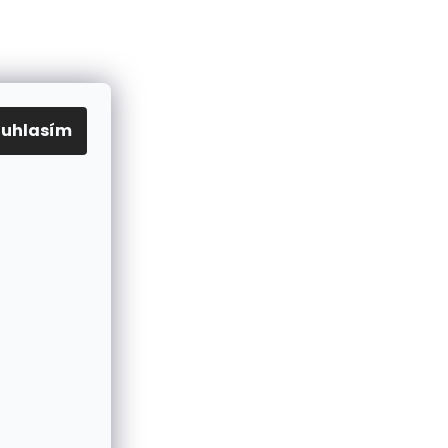
gramu
ouhlasím