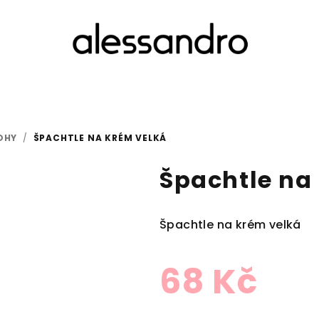
OHY
/
ŠPACHTLE NA KRÉM VELKÁ
Špachtle na
Špachtle na krém velká
68 Kč
Měrná