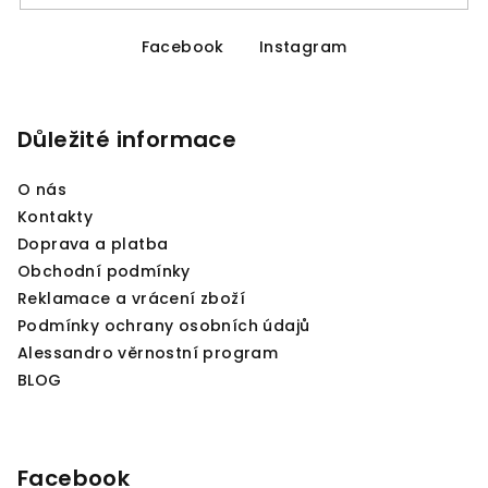
Z
á
Facebook
Instagram
p
a
Důležité informace
t
í
O nás
Kontakty
Doprava a platba
Obchodní podmínky
Reklamace a vrácení zboží
Podmínky ochrany osobních údajů
Alessandro věrnostní program
BLOG
Facebook