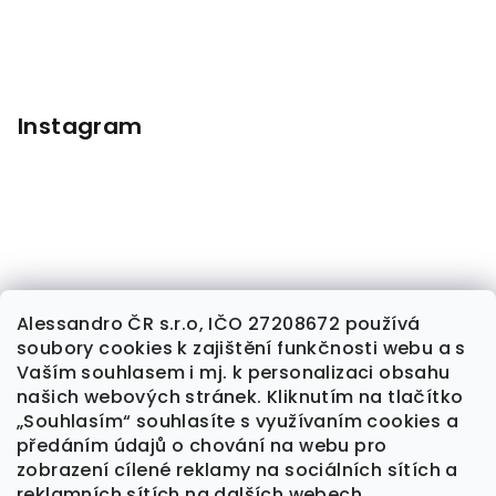
Instagram
Alessandro ČR s.r.o, IČO 27208672 používá
soubory cookies k zajištění funkčnosti webu a s
Sledovat na Instagramu
Vaším souhlasem i mj. k personalizaci obsahu
našich webových stránek. Kliknutím na tlačítko
„Souhlasím“ souhlasíte s využívaním cookies a
předáním údajů o chování na webu pro
Kontakt
zobrazení cílené reklamy na sociálních sítích a
reklamních sítích na dalších webech.