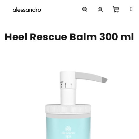
Přejít
na
obsah
Nákupn
Hledat
Přihlášení
Heel Rescue Balm 300 ml
košík