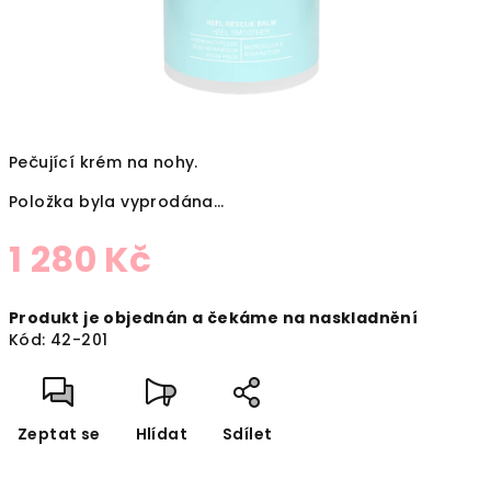
Pečující krém na nohy.
Položka byla vyprodána…
1 280 Kč
Měrná
Produkt je objednán a čekáme na naskladnění
cena:
Kód:
42-201
Zeptat se
Hlídat
Sdílet