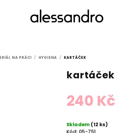
RIÁL NA PRÁCI
/
HYGIENA
/
KARTÁČEK
kartáček
240 Kč
Měrná
cena:
Skladem
(12 ks)
Kód:
05-751