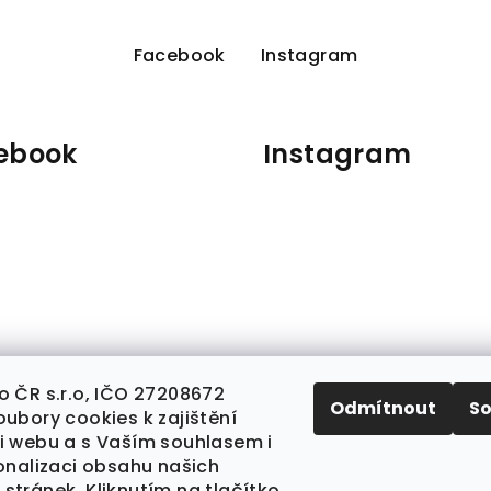
Facebook
Instagram
ebook
Instagram
Sledovat na Insta
o ČR s.r.o, IČO 27208672
Odmítnout
S
ubory cookies k zajištění
i webu a s Vaším souhlasem i
sonalizaci obsahu našich
stránek. Kliknutím na tlačítko