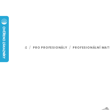
Přejít
na
obsah
/
PRO PROFESIONÁLY
/
PROFESIONÁLNÍ MATE
DOMŮ