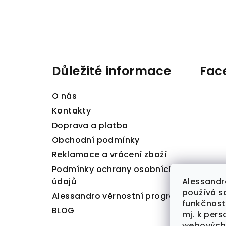
Z
á
p
a
Důležité informace
Fac
t
O nás
í
Kontakty
Doprava a platba
Obchodní podmínky
Reklamace a vrácení zboží
Podmínky ochrany osobních
Alessandr
údajů
používá so
Alessandro věrnostní program
funkčnost
BLOG
mj. k per
webových 