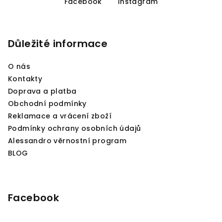
á
Facebook
Instagram
p
a
Důležité informace
t
í
O nás
Kontakty
Doprava a platba
Obchodní podmínky
Reklamace a vrácení zboží
Podmínky ochrany osobních údajů
Alessandro věrnostní program
BLOG
Facebook