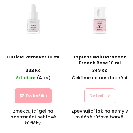
Cuticle Remover 10 ml
Express Nail Hardener
French Rose 10 ml
333 Kč
349 Kč
Skladem
(4 ks)
Čekáme na naskladnění
Do košíku
Detail
Změkčující gel na
Zpevňující lak na nehty v
odstranění nehtové
mléčně růžové barvě.
kůžičky.