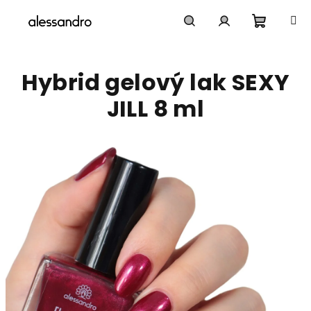
Přejít
na
obsah
Nákupn
Hledat
Přihlášení
Hybrid gelový lak SEXY
košík
JILL 8 ml