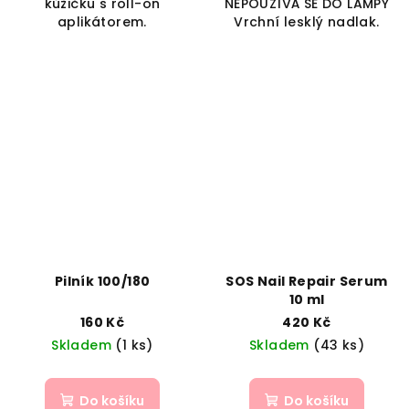
kůžičku s roll-on
NEPOUŽÍVÁ SE DO LAMPY
aplikátorem.
Vrchní lesklý nadlak.
Pilník 100/180
SOS Nail Repair Serum
10 ml
160 Kč
420 Kč
Skladem
(1 ks)
Skladem
(43 ks)
Do košíku
Do košíku