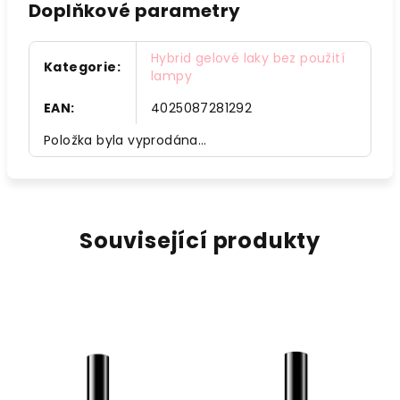
Doplňkové parametry
Hybrid gelové laky bez použití
Kategorie
:
lampy
EAN
:
4025087281292
Položka byla vyprodána…
Související produkty