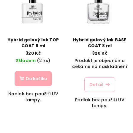
Hybrid gelový lak TOP
Hybrid gelový lak BASE
COAT 8 ml
COAT 8 ml
320 Kč
320 Kč
Skladem
(2 ks)
Produkt je objednán a
čekáme na naskladnění
Do košíku
Detail
Nadlak bez použití UV
lampy.
Podlak bez použití UV
lampy.