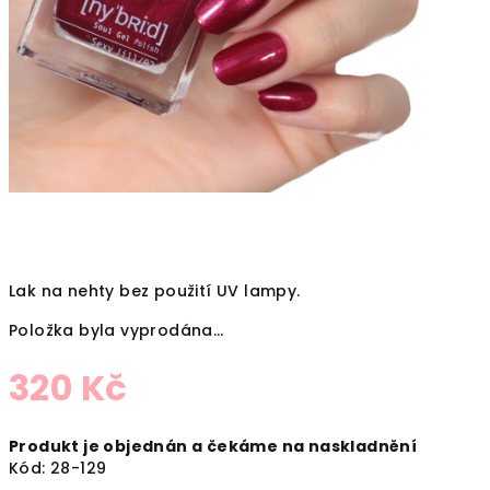
Lak na nehty bez použití UV lampy.
Položka byla vyprodána…
320 Kč
Měrná
Produkt je objednán a čekáme na naskladnění
cena:
Kód:
28-129