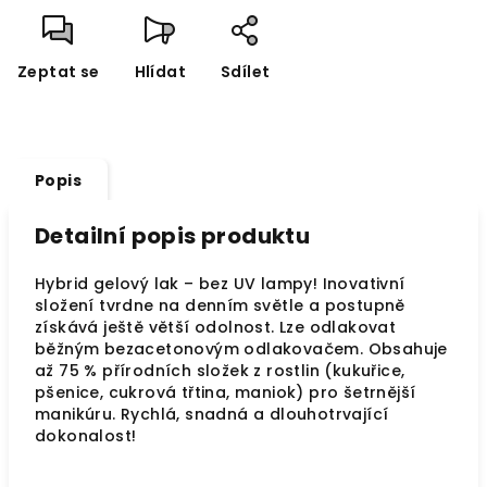
Zeptat se
Hlídat
Sdílet
Popis
Detailní popis produktu
Hybrid gelový lak – bez UV lampy! Inovativní
složení tvrdne na denním světle a postupně
získává ještě větší odolnost. Lze odlakovat
běžným bezacetonovým odlakovačem. Obsahuje
až 75 % přírodních složek z rostlin (kukuřice,
pšenice, cukrová třtina, maniok) pro šetrnější
manikúru. Rychlá, snadná a dlouhotrvající
dokonalost!