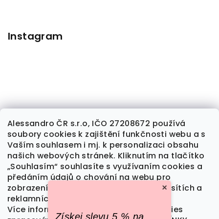
Instagram
×
Alessandro ČR s.r.o, IČO 27208672 používá
soubory cookies k zajištění funkčnosti webu a s
Sledovat na Instagramu
Vaším souhlasem i mj. k personalizaci obsahu
našich webových stránek. Kliknutím na tlačítko
„Souhlasím“ souhlasíte s využívaním cookies a
předáním údajů o chování na webu pro
Kontakt
zobrazení cílené reklamy na sociálních sítích a
reklamních sítích na dalších webech.
alessandrocr
@
seznam.cz
Více informací o tom, jak soubory cookies
Získej slevu 5 % na
777 709 461