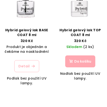
Hybrid gelový lak BASE
Hybrid gelový lak TOP
COAT 8 ml
COAT 8 ml
320 Kč
320 Kč
Produkt je objednán a
Skladem
(2 ks)
čekáme na naskladnění
Do košíku
Detail
Nadlak bez použití UV
Podlak bez použití UV
lampy.
lampy.