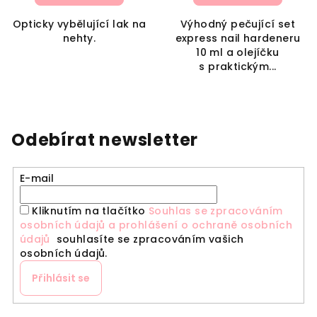
Opticky vybělující lak na
Výhodný pečující set
nehty.
express nail hardeneru
10 ml a olejíčku
s praktickým...
Odebírat newsletter
E-mail
Kliknutím na tlačítko
Souhlas se zpracováním
osobních údajů a prohlášení o ochraně osobních
údajů
souhlasíte se zpracováním vašich
osobních údajů.
Přihlásit se
Z