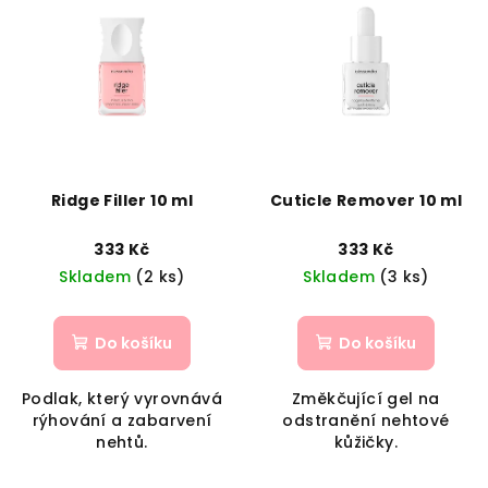
Ridge Filler 10 ml
Cuticle Remover 10 ml
333 Kč
333 Kč
Skladem
(2 ks)
Skladem
(3 ks)
Do košíku
Do košíku
Podlak, který vyrovnává
Změkčující gel na
rýhování a zabarvení
odstranění nehtové
nehtů.
kůžičky.