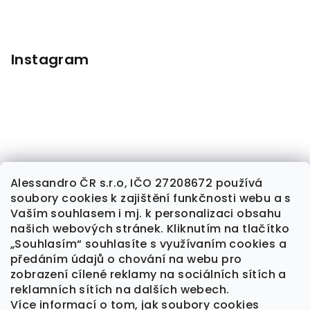
Instagram
Alessandro ČR s.r.o, IČO 27208672 používá
soubory cookies k zajištění funkčnosti webu a s
Sledovat na Instagramu
Vaším souhlasem i mj. k personalizaci obsahu
našich webových stránek. Kliknutím na tlačítko
„Souhlasím“ souhlasíte s využívaním cookies a
předáním údajů o chování na webu pro
Kontakt
zobrazení cílené reklamy na sociálních sítích a
×
reklamních sítích na dalších webech.
alessandrocr
@
seznam.cz
Více informací o tom, jak soubory cookies