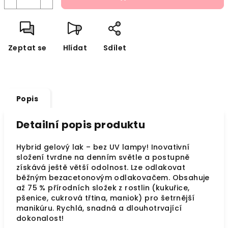
Zeptat se
Hlídat
Sdílet
Popis
Detailní popis produktu
Hybrid gelový lak – bez UV lampy! Inovativní
složení tvrdne na denním světle a postupně
získává ještě větší odolnost. Lze odlakovat
běžným bezacetonovým odlakovačem. Obsahuje
až 75 % přírodních složek z rostlin (kukuřice,
pšenice, cukrová třtina, maniok) pro šetrnější
manikúru. Rychlá, snadná a dlouhotrvající
dokonalost!