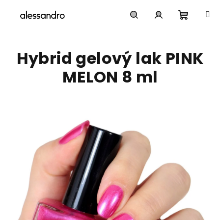
Přejít
na
obsah
Nákupn
Hledat
Přihlášení
Hybrid gelový lak PINK
košík
MELON 8 ml