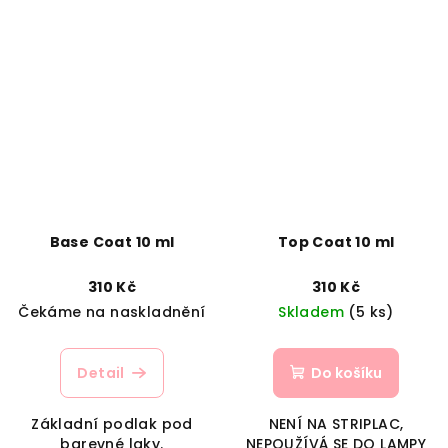
Base Coat 10 ml
Top Coat 10 ml
310 Kč
310 Kč
Čekáme na naskladnění
Skladem
(5 ks)
Detail
Do košíku
Základní podlak pod
NENÍ NA STRIPLAC,
barevné laky.
NEPOUŽÍVÁ SE DO LAMPY