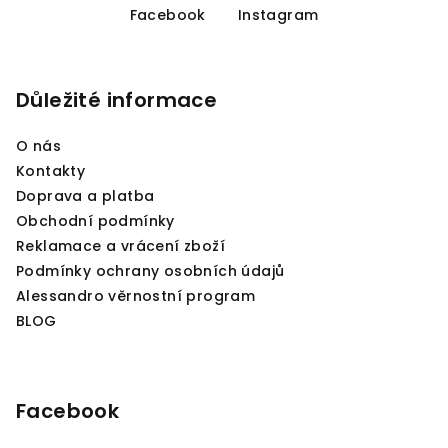
á
Facebook
Instagram
p
a
Důležité informace
t
í
O nás
Kontakty
Doprava a platba
Obchodní podmínky
Reklamace a vrácení zboží
Podmínky ochrany osobních údajů
Alessandro věrnostní program
BLOG
Facebook