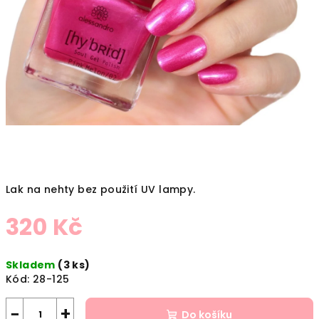
Lak na nehty bez použití UV lampy.
320 Kč
Měrná
Skladem
(3 ks)
cena:
Kód:
28-125
−
+
Do košíku