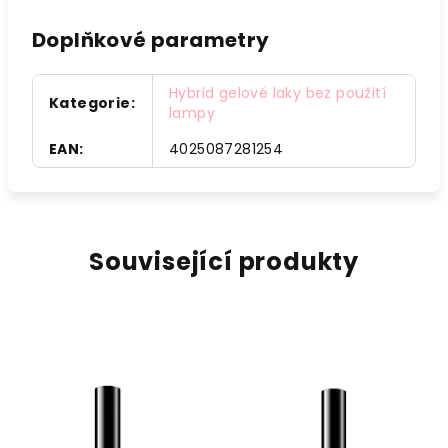
Doplňkové parametry
Hybrid gelové laky bez použití
Kategorie
:
lampy
EAN
:
4025087281254
Související produkty