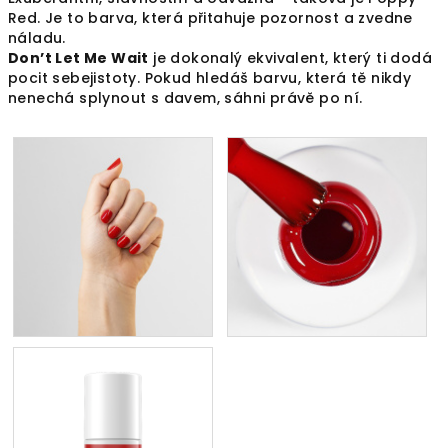
Red. Je to barva, která přitahuje pozornost a zvedne
náladu.
Don’t Let Me Wait
je dokonalý ekvivalent, který ti dodá
pocit sebejistoty. Pokud hledáš barvu, která tě nikdy
nenechá splynout s davem, sáhni právě po ní.