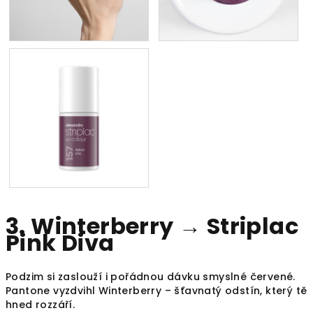
3. Winterberry → Striplac
Pink Diva
Podzim si zaslouží i pořádnou dávku smyslné červené.
Pantone vyzdvihl Winterberry – šťavnatý odstín, který tě
hned rozzáří.