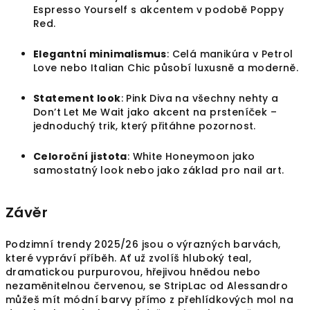
Espresso Yourself s akcentem v podobě Poppy
Red.
Elegantní minimalismus
: Celá manikúra v Petrol
Love nebo Italian Chic působí luxusně a moderně.
Statement look
: Pink Diva na všechny nehty a
Don’t Let Me Wait jako akcent na prsteníček –
jednoduchý trik, který přitáhne pozornost.
Celoroční jistota
: White Honeymoon jako
samostatný look nebo jako základ pro nail art.
Závěr
Podzimní trendy 2025/26 jsou o výrazných barvách,
které vypráví příběh. Ať už zvolíš hluboký teal,
dramatickou purpurovou, hřejivou hnědou nebo
nezaměnitelnou červenou, se StripLac od Alessandro
můžeš mít módní barvy přímo z přehlídkových mol na