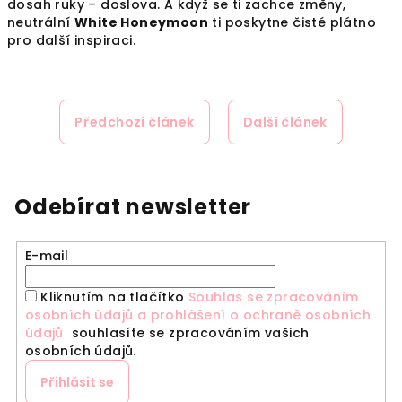
dosah ruky – doslova. A když se ti zachce změny,
neutrální
White Honeymoon
ti poskytne čisté plátno
pro další inspiraci.
Předchozí článek
Další článek
Odebírat newsletter
E-mail
Kliknutím na tlačítko
Souhlas se zpracováním
osobních údajů a prohlášení o ochraně osobních
údajů
souhlasíte se zpracováním vašich
osobních údajů.
Přihlásit se