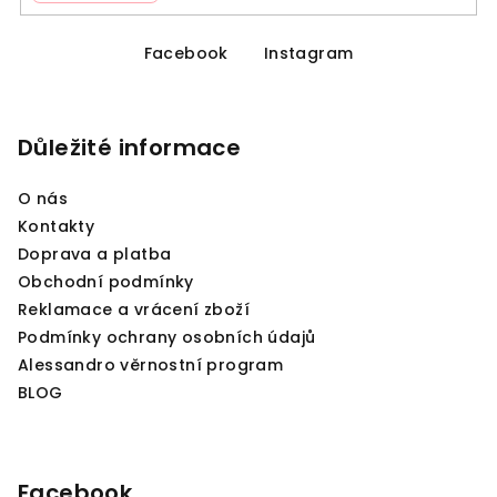
Z
á
Facebook
Instagram
p
a
Důležité informace
t
í
O nás
Kontakty
Doprava a platba
Obchodní podmínky
Reklamace a vrácení zboží
Podmínky ochrany osobních údajů
Alessandro věrnostní program
BLOG
Facebook