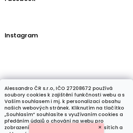
Instagram
Alessandro ČR s.r.o, IČO 27208672 používá
soubory cookies k zajištění funkčnosti webu a s
Sledovat na Instagramu
Vaším souhlasem i mj. k personalizaci obsahu
našich webových stránek. Kliknutím na tlačítko
„Souhlasím“ souhlasíte s využívaním cookies a
předáním údajů o chování na webu pro
Kontakt
zobrazení cílené reklamy na sociálních sítích a
×