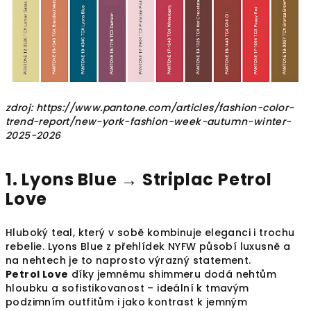
zdroj: https://www.pantone.com/articles/fashion-color-
trend-report/new-york-fashion-week-autumn-winter-
2025-2026
1. Lyons Blue →
Striplac Petrol
Love
Hluboký teal, který v sobě kombinuje eleganci i trochu
rebelie. Lyons Blue z přehlídek NYFW působí luxusně a
na nehtech je to naprosto výrazný statement.
Petrol Love
díky jemnému shimmeru dodá nehtům
hloubku a sofistikovanost – ideální k tmavým
podzimním outfitům i jako kontrast k jemným