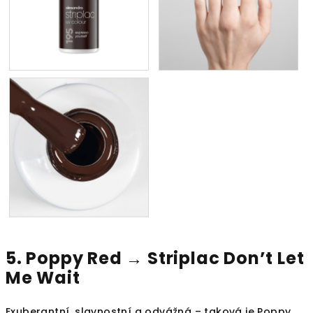
5. Poppy Red →
Striplac Don’t Let
Me Wait
Exuberantní, slavnostní a odvážná – taková je Poppy