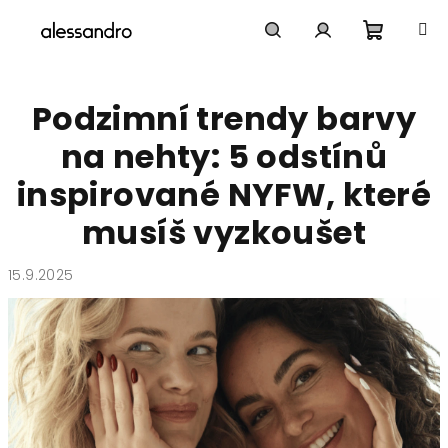
Přejít
na
obsah
Nákupn
Hledat
Přihlášení
Podzimní trendy barvy
košík
na nehty: 5 odstínů
inspirované NYFW, které
musíš vyzkoušet
15.9.2025