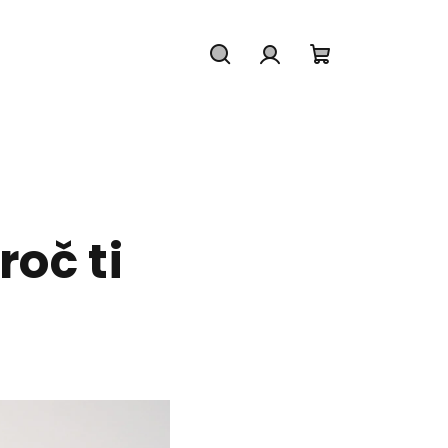
Hledat
Přihlášení
Nákupní
košík
roč ti