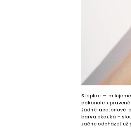
Striplac – milujem
dokonale upravené
žádné acetonové od
barva okouká – sloup
začne odcházet už p