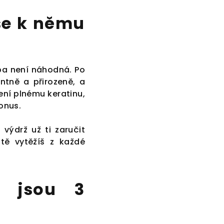
 se k němu
doba není náhodná. Po
tně a přirozeně, a
ení plnému keratinu,
onus.
 výdrž už ti zaručit
tě vytěžíš z každé
y jsou 3