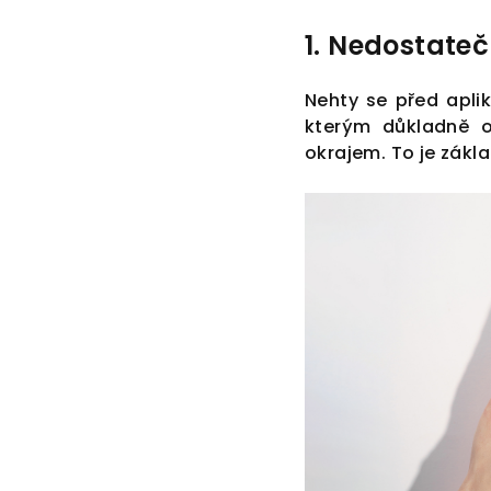
1. Nedostate
Nehty se před apli
kterým důkladně o
okrajem. To je zákl