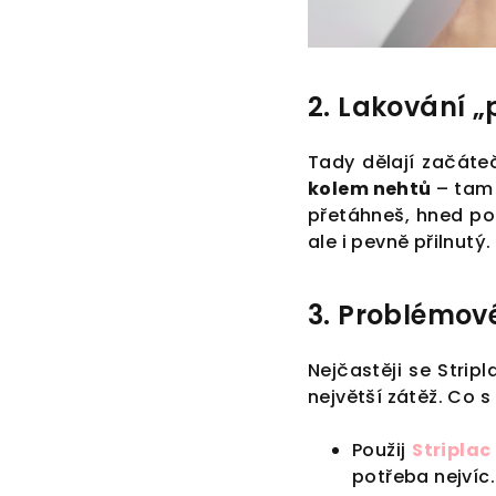
2. Lakování „
Tady dělají začáte
kolem nehtů
– tam 
přetáhneš, hned po
ale i pevně přilnutý.
3. Problémov
Nejčastěji se Strip
největší zátěž. Co s
Použij
Striplac
potřeba nejvíc.