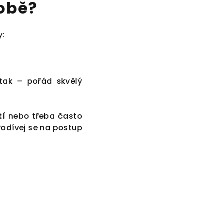
tobě?
y:
i tak – pořád skvělý
tí
nebo třeba často
. Podívej se na postup