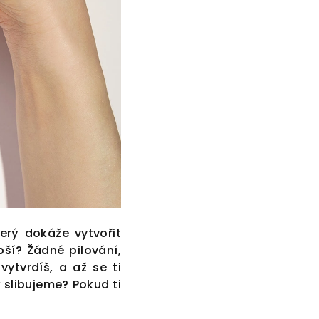
erý dokáže vytvořit
pší? Žádné pilování,
ytvrdíš, a až se ti
k slibujeme? Pokud ti