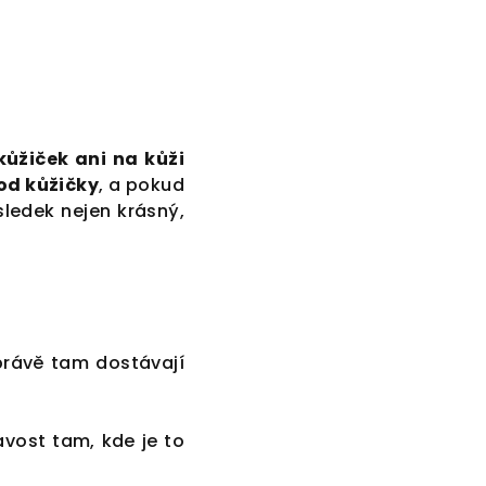
kůžiček ani na kůži
od kůžičky
, a pokud
sledek nejen krásný,
právě tam dostávají
avost tam, kde je to