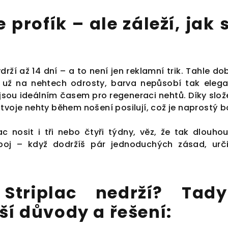
je profík – ale záleží, jak
ydrží až 14 dní – a to není jen reklamní trik. Tahle 
už na nehtech odrosty, barva nepůsobí tak elegan
jsou ideálním časem pro regeneraci nehtů. Díky slož
 tvoje nehty během nošení posilují, což je naprostý b
c nosit i tři nebo čtyři týdny, věz, že tak dlouhou
oj – když dodržíš pár jednoduchých zásad, urči
 Striplac nedrží? Tad
ší důvody a řešení: