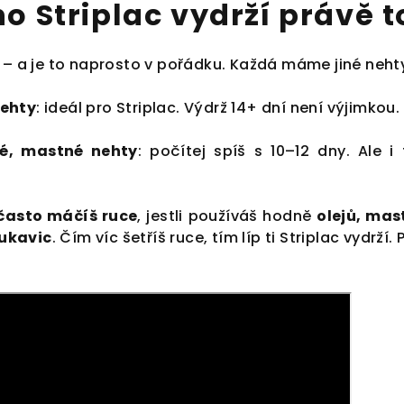
o Striplac vydrží právě 
í – a je to naprosto v pořádku. Každá máme jiné neht
nehty
: ideál pro Striplac. Výdrž 14+ dní není výjimkou.
é, mastné nehty
: počítej spíš s 10–12 dny. Ale 
 často máčíš ruce
, jestli používáš hodně
olejů, mas
rukavic
. Čím víc šetříš ruce, tím líp ti Striplac vydrží