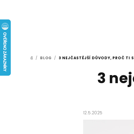
Přejít
na
obsah
/
BLOG
/
3 NEJČASTĚJŠÍ DŮVODY, PROČ TI S
DOMŮ
3 nej
12.5.2025