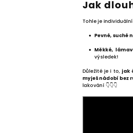
Jak dlouh
Tohle je individuáln
Pevné, suché 
Měkké, lámav
výsledek!
Důležité je i to,
jak
myješ nádobí bez 
lakování 👇👇👇