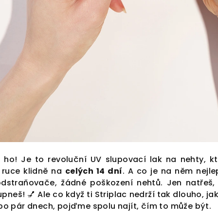
e ho! Je to revoluční UV slupovací lak na nehty, kt
 ruce klidně na
celých 14 dní
. A co je na něm nejle
straňovače, žádné poškození nehtů. Jen natřeš, v
neš! 💅 Ale co když ti Striplac nedrží tak dlouho, ja
o pár dnech, pojďme spolu najít, čím to může být.