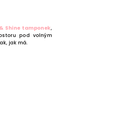
p & Shine tamponek
,
rostoru pod volným
ak, jak má.