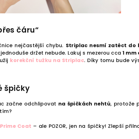
přes čáru“
čnice nejčastější chybu.
Striplac nesmí zatéct do 
jednoduše držet nebude. Lakuj s mezerou cca
1 mm 
užij
korekční tužku na Striplac
. Díky tomu bude vý
é špičky
lac začne odchlipovat
na špičkách nehtů
, protože 
 tím?
 Prime Coat
– ale POZOR, jen na špičky! Zlepší přiln