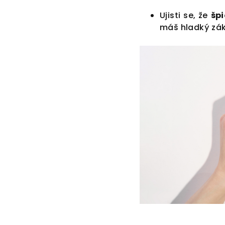
Ujisti se, že
špi
máš hladký zák