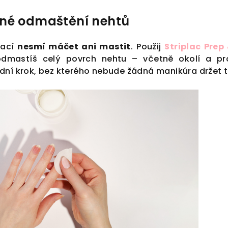
čné odmaštění nehtů
kací
nesmí máčet ani mastit
. Použij
Striplac Pre
dmastíš celý povrch nehtu – včetně okolí a p
adní krok, bez kterého nebude žádná manikúra držet t