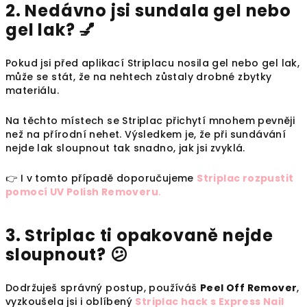
2. Nedávno jsi sundala gel nebo
gel lak? 💅
Pokud jsi před aplikací Striplacu nosila gel nebo gel lak,
může se stát, že na nehtech zůstaly drobné zbytky
materiálu.
Na těchto místech se Striplac přichytí mnohem pevněji
než na přírodní nehet. Výsledkem je, že při sundávání
nejde lak sloupnout tak snadno, jak jsi zvyklá.
👉 I v tomto případě doporučujeme
Striplac rozpustit
pomocí UV Polish Removeru
.
3. Striplac ti opakovaně nejde
sloupnout? 😕
Dodržuješ správný postup, používáš
Peel Off Remover
,
vyzkoušela jsi i oblíbený
Striplac hack s Express Nail