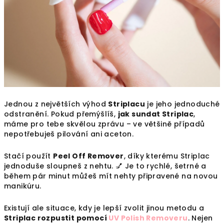
Jednou z největších výhod
Striplacu
je jeho jednoduché
odstranění. Pokud přemýšlíš,
jak sundat Striplac
,
máme pro tebe skvělou zprávu – ve většině případů
nepotřebuješ pilování ani aceton.
Stačí použít
Peel Off Remover
, díky kterému Striplac
jednoduše sloupneš z nehtu. 💅 Je to rychlé, šetrné a
během pár minut můžeš mít nehty připravené na novou
manikúru.
Existují ale situace, kdy je lepší zvolit jinou metodu a
Striplac rozpustit pomocí
UV Polish Removeru
. Nejen