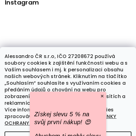
Instagram
×
Alessandro ČR s.r.o, IČO 27208672 používá
soubory cookies k zajištění funkčnosti webu a s
Sledovat na Instagramu
Vaším souhlasem i mj. k personalizaci obsahu
našich webových stránek. Kliknutím na tlačítko
„Souhlasím“ souhlasíte s využívaním cookies a
předáním údajů o chování na webu pro
Kontakt
zobrazení cílené reklamy na sociálních sítích a
reklamních sítích na dalších webech.
alessandrocr
@
seznam.cz
Více informací o tom, jak soubory cookies
Získej slevu 5 % na
777 709 461
zpracováváme naleznete v sekci
PODMÍNKY
svůj první nákup! 😍
OCHRANY OSOBNCH ÚDAJŮ
.