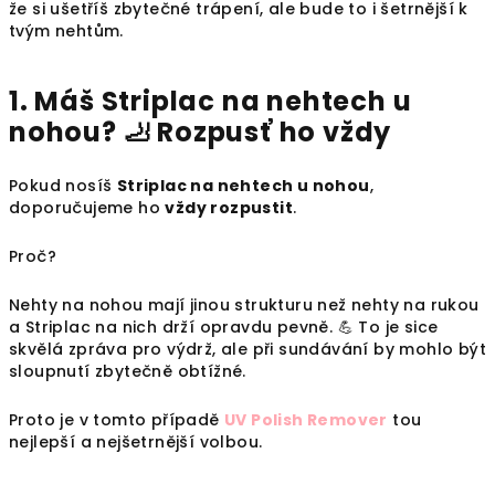
že si ušetříš zbytečné trápení, ale bude to i šetrnější k
tvým nehtům.
1. Máš Striplac na nehtech u
nohou? 🦶 Rozpusť ho vždy
Pokud nosíš
Striplac na nehtech u nohou
,
doporučujeme ho
vždy rozpustit
.
Proč?
Nehty na nohou mají jinou strukturu než nehty na rukou
a Striplac na nich drží opravdu pevně. 💪 To je sice
skvělá zpráva pro výdrž, ale při sundávání by mohlo být
sloupnutí zbytečně obtížné.
Proto je v tomto případě
UV Polish Remover
tou
nejlepší a nejšetrnější volbou.