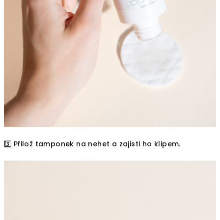
3️⃣ Přilož tamponek na nehet a zajisti ho klipem.