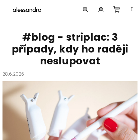
Přejít
na
obsah
Nákupn
Hledat
Přihlášení
#blog - striplac: 3
košík
případy, kdy ho raději
neslupovat
28.6.2026