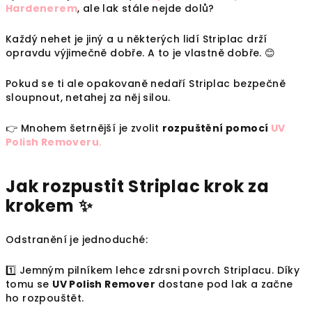
Hardenerem
, ale lak stále nejde dolů?
Každý nehet je jiný a u některých lidí Striplac drží
opravdu výjimečně dobře. A to je vlastně dobře. 😊
Pokud se ti ale opakovaně nedaří Striplac bezpečně
sloupnout, netahej za něj silou.
👉 Mnohem šetrnější je zvolit
rozpuštění pomocí
UV
Polish Removeru
.
Jak rozpustit Striplac krok za
krokem ✨
Odstranění je jednoduché:
1️⃣ Jemným pilníkem lehce zdrsni povrch Striplacu. Díky
tomu se
UV Polish Remover
dostane pod lak a začne
ho rozpouštět.