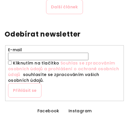
Další článek
Odebírat newsletter
E-mail
Kliknutím na tlačítko
Souhlas se zpracováním
osobních údajů a prohlášení o ochraně osobních
údajů
souhlasíte se zpracováním vašich
osobních údajů.
Přihlásit se
Z
á
Facebook
Instagram
p
a