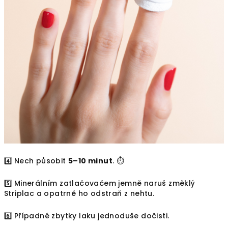
4️⃣ Nech působit
5–10 minut
. ⏱️
5️⃣ Minerálním zatlačovačem jemně naruš změklý
Striplac a opatrně ho odstraň z nehtu.
6️⃣ Případné zbytky laku jednoduše dočisti.