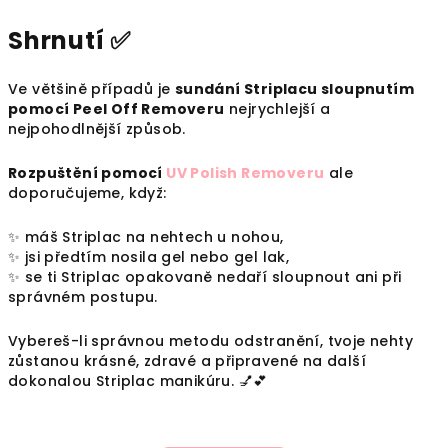
Shrnutí ✅
Ve většině případů je
sundání Striplacu sloupnutím
pomocí Peel Off Removeru
nejrychlejší a
nejpohodlnější způsob.
Rozpuštění pomocí
UV Polish Removeru
ale
doporučujeme, když:
✨ máš Striplac na nehtech u nohou,
✨ jsi předtím nosila gel nebo gel lak,
✨ se ti Striplac opakovaně nedaří sloupnout ani při
správném postupu.
Vybereš-li správnou metodu odstranění, tvoje nehty
zůstanou krásné, zdravé a připravené na další
dokonalou Striplac manikúru. 💅💕