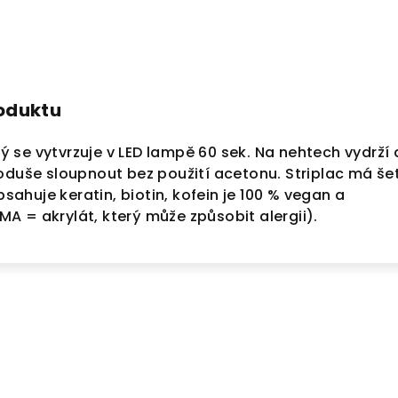
roduktu
erý se vytvrzuje v LED lampě 60 sek. Na nehtech vydrží 
oduše sloupnout bez použití acetonu. Striplac má še
Obsahuje keratin, biotin, kofein je 100 % vegan a
 = akrylát, který může způsobit alergii).