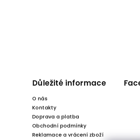
Z
á
p
a
Důležité informace
Fac
t
O nás
í
Kontakty
Doprava a platba
Obchodní podmínky
Reklamace a vrácení zboží