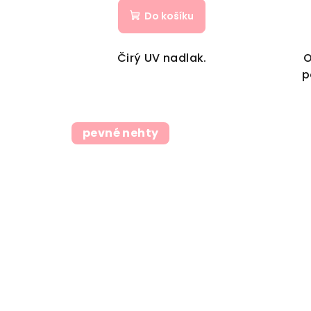
Do košíku
Čirý UV nadlak.
O
p
pevné nehty