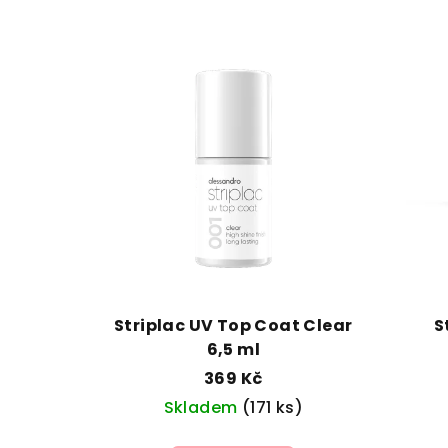
Striplac UV Top Coat Clear
S
6,5 ml
369 Kč
Skladem
(171 ks)