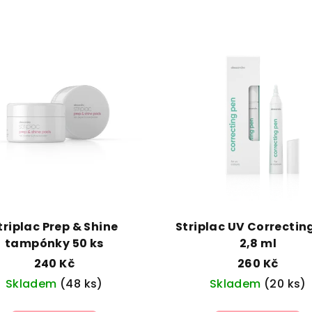
triplac Prep & Shine
Striplac UV Correctin
tampónky 50 ks
2,8 ml
240 Kč
260 Kč
Skladem
(48 ks)
Skladem
(20 ks)