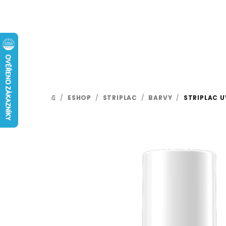
Přejít
na
obsah
/
ESHOP
/
STRIPLAC
/
BARVY
/
STRIPLAC U
DOMŮ