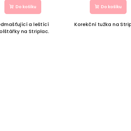
Do košíku
Do košíku
dmašťující a leštící
Korekční tužka na Stri
olštářky na Striplac.