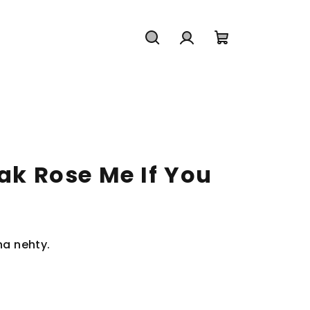
Hledat
Přihlášení
Nákupní
košík
lak Rose Me If You
na nehty.