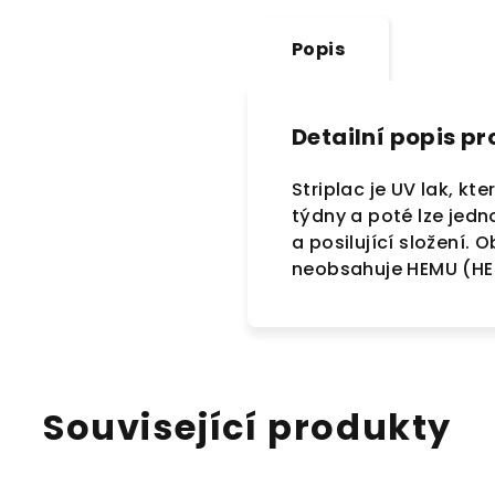
Popis
Detailní popis p
Striplac je UV lak, kt
týdny a poté lze jedn
a posilující složení. 
neobsahuje HEMU (HEMA
Související produkty