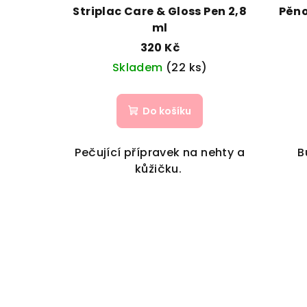
Striplac Care & Gloss Pen 2,8
Pěno
ml
320 Kč
Skladem
(22 ks)
Do košíku
Pečující přípravek na nehty a
B
kůžičku.