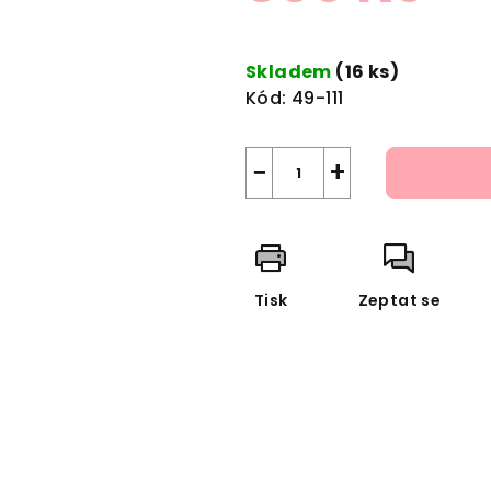
Měrná
cena:
Skladem
(16 ks)
Kód:
49-111
−
+
Tisk
Zeptat se