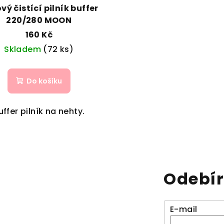
vý čistící pilník buffer
220/280 MOON
160 Kč
Skladem
(72 ks)
Do košíku
uffer pilník na nehty.
Odebír
E-mail