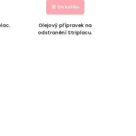
Do košíku
plac.
Olejový přípravek na
odstranění Striplacu.