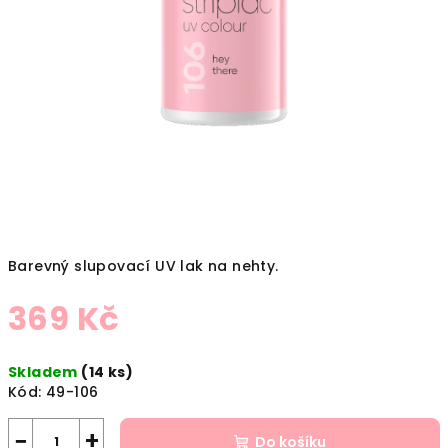
Barevný slupovací UV lak na nehty.
369 Kč
Měrná
Skladem
(14 ks)
cena:
Kód:
49-106
−
+
Do košíku