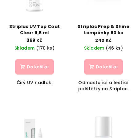
Striplac UV Top Coat
Striplac Prep & Shine
Clear 6,5 ml
tampónky 50 ks
369 Kč
240 Kč
Skladem
(170 ks)
Skladem
(46 ks)
Do košíku
Do košíku
Čirý UV nadlak.
Odmašťující a leštící
polštářky na Striplac.