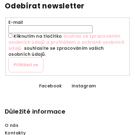
Odebírat newsletter
E-mail
Kliknutím na tlačítko
Souhlas se zpracováním
osobních údajů a prohlášení o ochraně osobních
údajů
souhlasíte se zpracováním vašich
osobních údajů.
Přihlásit se
Z
á
Facebook
Instagram
p
a
Důležité informace
t
í
O nás
Kontakty