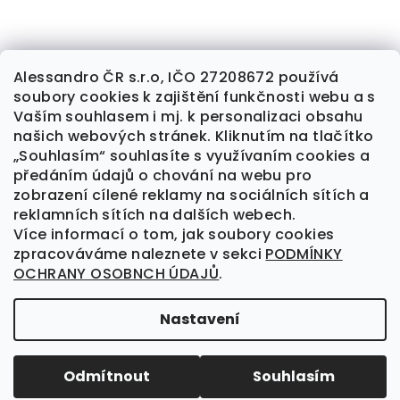
Alessandro ČR s.r.o, IČO 27208672 používá
soubory cookies k zajištění funkčnosti webu a s
Sledovat na Instagramu
Vaším souhlasem i mj. k personalizaci obsahu
našich webových stránek. Kliknutím na tlačítko
„Souhlasím“ souhlasíte s využívaním cookies a
předáním údajů o chování na webu pro
Kontakt
zobrazení cílené reklamy na sociálních sítích a
×
reklamních sítích na dalších webech.
alessandrocr
@
seznam.cz
Více informací o tom, jak soubory cookies
Získej slevu 5 % na
777 709 461
zpracováváme naleznete v sekci
PODMÍNKY
svůj první nákup! 😍
OCHRANY OSOBNCH ÚDAJŮ
.
Abychom ti mohly slevu
Nastavení
poslat, ponechej odběr
Copyright 2026
Alessandro
. Všechna práva
newsletteru aktivní.
vyhrazena.
Odmítnout
Souhlasím
Vytvořil Shoptet