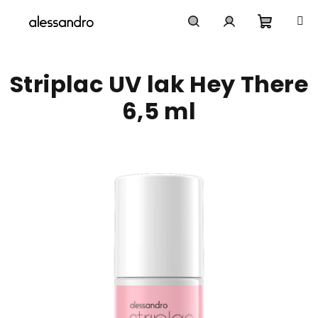
Přejít
na
obsah
Nákupn
Hledat
Přihlášení
Striplac UV lak Hey There
košík
6,5 ml