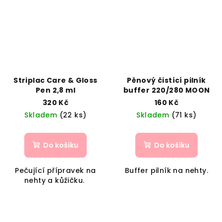
Striplac Care & Gloss
Pěnový čistící pilník
Pen 2,8 ml
buffer 220/280 MOON
320 Kč
160 Kč
Skladem
(22 ks)
Skladem
(71 ks)
Do košíku
Do košíku
Pečující přípravek na
Buffer pilník na nehty.
nehty a kůžičku.