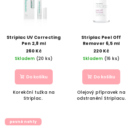
Striplac UV Correcting
Striplac Peel Off
Pen 2,8 ml
Remover 6,5 ml
260 Kč
220 Kč
Skladem
(20 ks)
Skladem
(16 ks)
Do košíku
Do košíku
Korekční tužka na
Olejový přípravek na
Striplac.
odstranění Striplacu.
pevné nehty